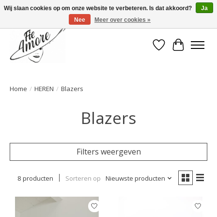
Wij slaan cookies op om onze website te verbeteren. Is dat akkoord?
Ja
Nee
Meer over cookies »
Verlanglijst
Winkelwa
Home
/
HEREN
/
Blazers
Blazers
Filters weergeven
8 producten
Sorteren op
Nieuwste producten