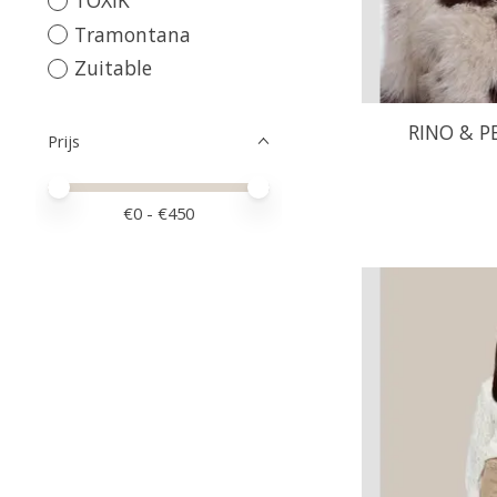
TOXIK
Tramontana
Zuitable
RINO & P
Prijs
Minimale prijswaarde
Price maximum value
€
0
- €
450