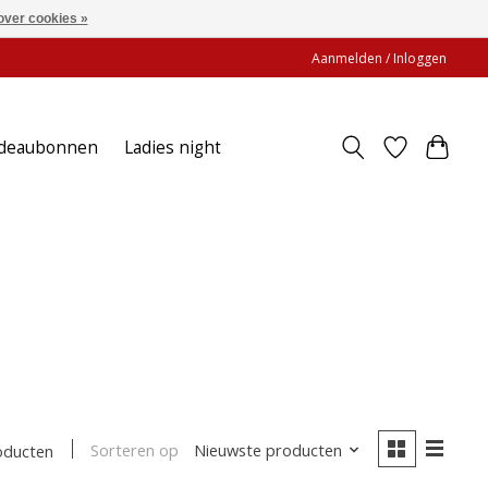
over cookies »
Aanmelden / Inloggen
deaubonnen
Ladies night
Sorteren op
Nieuwste producten
oducten