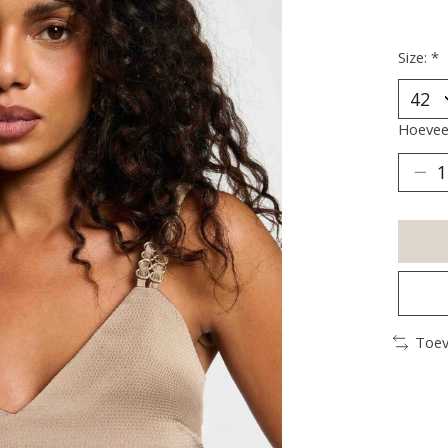
Size:
*
Hoeveel
Toev