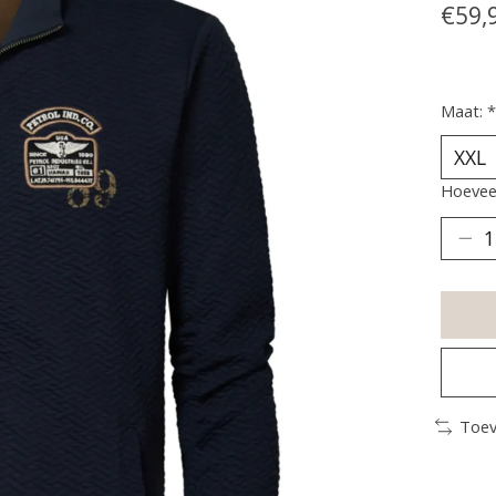
€59,
Maat:
*
Hoeveel
Toev