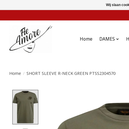
Wij slaan coo
Home
DAMES
Home
/
SHORT SLEEVE R-NECK GREEN PTSS2304570
Product image slideshow Items