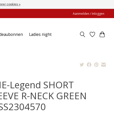
over cookies »
Aanmelden / Inloggen
deaubonnen
Ladies night
E-Legend SHORT
EEVE R-NECK GREEN
SS2304570