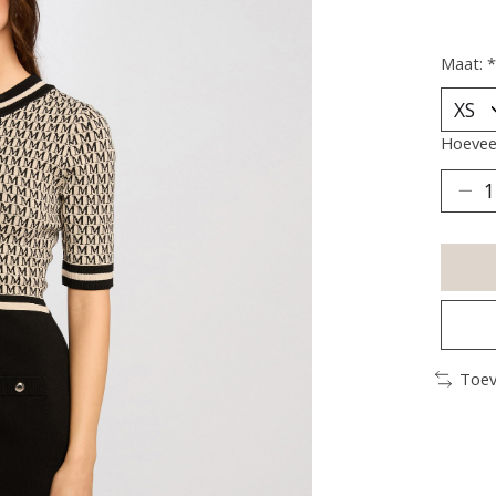
Maat:
*
Hoeveel
Toev