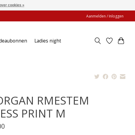
over cookies »
Aanmelden / Inloggen
deaubonnen
Ladies night
RGAN RMESTEM
ESS PRINT M
00