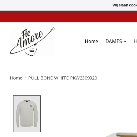
Wij slaan coo
Home
DAMES
Home
/
PULL BONE WHITE PKW2309320
Product image slideshow Items