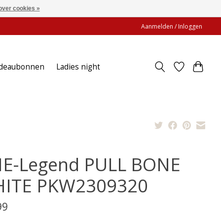
over cookies »
Aanmelden / Inloggen
deaubonnen
Ladies night
E-Legend PULL BONE
ITE PKW2309320
99