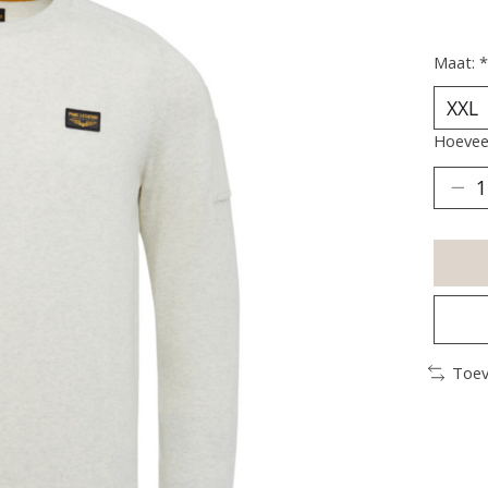
Maat:
*
Hoeveel
Toev