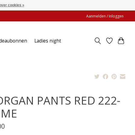
over cookies »
Aanmelden / Inloggen
deaubonnen
Ladies night
RGAN PANTS RED 222-
IME
00