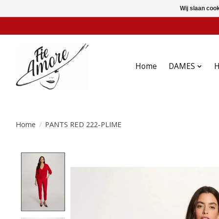
Wij slaan coo
Home
DAMES
Home
/
PANTS RED 222-PLIME
Product image slideshow Items