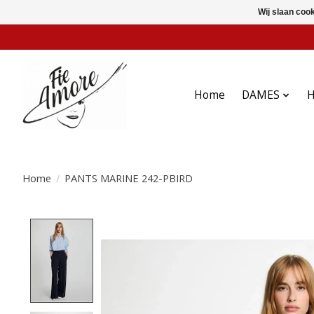
Wij slaan coo
Home
DAMES
Home
/
PANTS MARINE 242-PBIRD
Product image slideshow Items