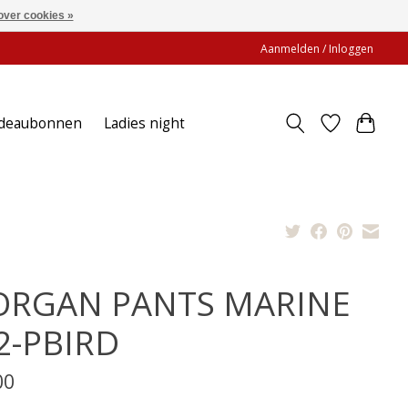
over cookies »
Aanmelden / Inloggen
deaubonnen
Ladies night
RGAN PANTS MARINE
2-PBIRD
00