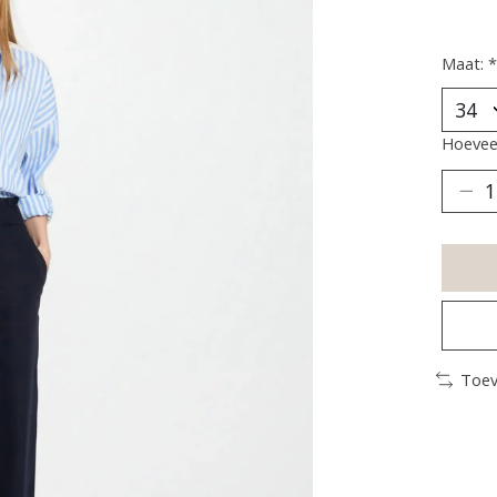
Maat:
*
Hoeveel
Toev