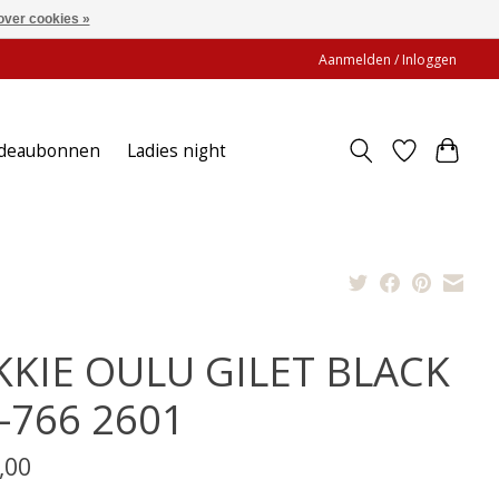
over cookies »
Aanmelden / Inloggen
deaubonnen
Ladies night
KKIE OULU GILET BLACK
-766 2601
,00