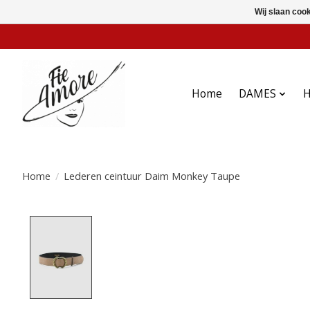
Wij slaan coo
Home
DAMES
Home
/
Lederen ceintuur Daim Monkey Taupe
Product image slideshow Items