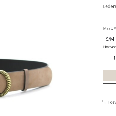
Leder
Maat:
*
Hoeveel
Toev