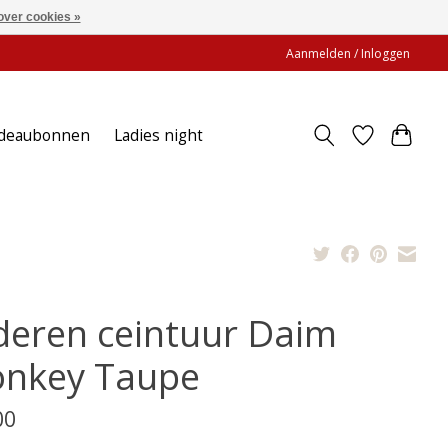
over cookies »
Aanmelden / Inloggen
deaubonnen
Ladies night
deren ceintuur Daim
nkey Taupe
00