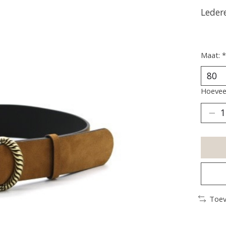
Leder
Maat:
*
Hoeveel
Toev