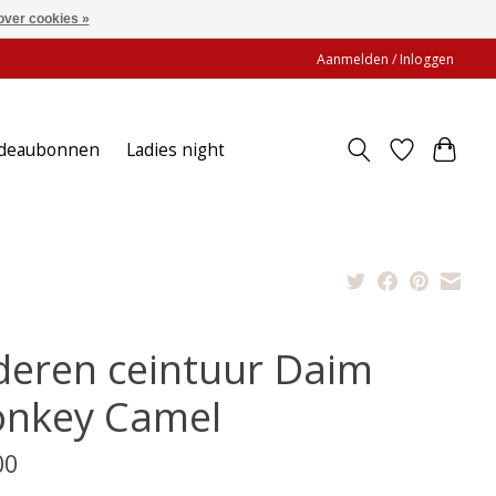
over cookies »
Aanmelden / Inloggen
deaubonnen
Ladies night
deren ceintuur Daim
nkey Camel
00