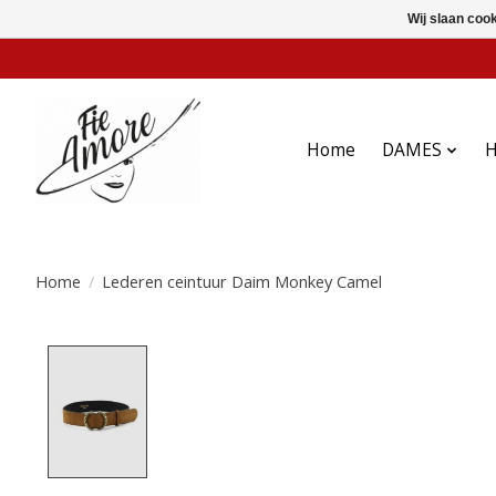
Wij slaan coo
Home
DAMES
Home
/
Lederen ceintuur Daim Monkey Camel
Product image slideshow Items