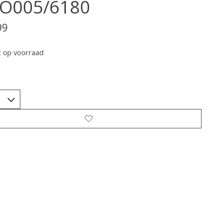
O005/6180
99
t op voorraad