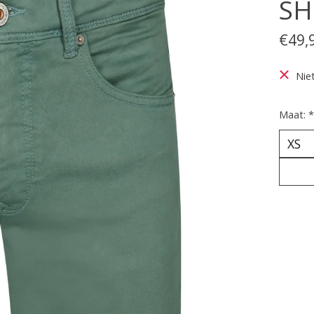
SH
€49,
Nie
Maat:
*