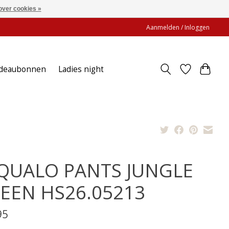
over cookies »
Aanmelden / Inloggen
deaubonnen
Ladies night
QUALO PANTS JUNGLE
EEN HS26.05213
95