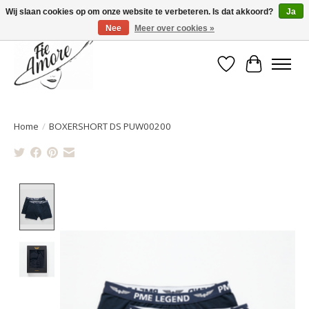
Wij slaan cookies op om onze website te verbeteren. Is dat akkoord?
Ja
Nee
Meer over cookies »
Verlanglijst
Winkelwa
Home
/
BOXERSHORT DS PUW00200
Product image slideshow Items