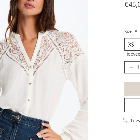
€45,
Size:
*
Hoeveel
Toev